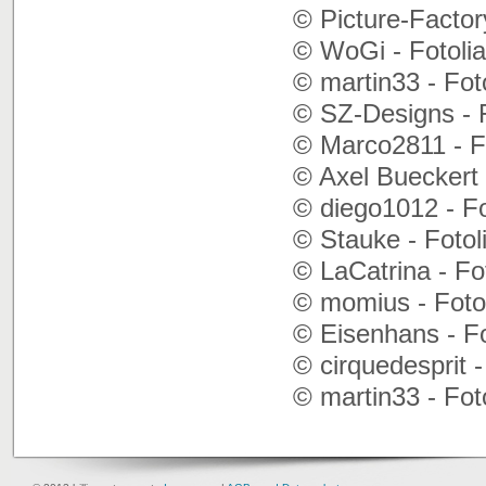
© Picture-Factor
© WoGi - Fotoli
© martin33 - Fot
© SZ-Designs - 
© Marco2811 - F
© Axel Bueckert 
© diego1012 - F
© Stauke - Fotol
© LaCatrina - Fo
© momius - Foto
© Eisenhans - F
© cirquedesprit 
© martin33 - Fot