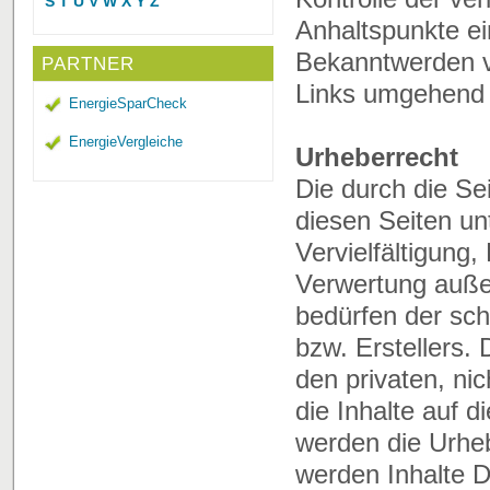
S
T
U
V
W
X
Y
Z
Anhaltspunkte ei
Bekanntwerden v
PARTNER
Links umgehend 
EnergieSparCheck
EnergieVergleiche
Urheberrecht
Die durch die Sei
diesen Seiten un
Vervielfältigung,
Verwertung auße
bedürfen der sch
bzw. Erstellers.
den privaten, ni
die Inhalte auf d
werden die Urheb
werden Inhalte Dr