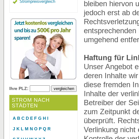
Strompreisvergleich
bleiben hiervon 
jedoch erst ab d
Rechtsverletzun
entsprechenden 
umgehend entfer
Haftung für Lin
Unser Angebot en
deren Inhalte wi
diese fremden I
Ihre PLZ:
Inhalte der verli
STROM NACH
Betreiber der Sei
STÄDTEN
zum Zeitpunkt de
A
B
C
D
E
F
G
H
I
überprüft. Recht
Verlinkung nicht
J
K
L
M
N
O
P
Q
R
Kontrolle der ver