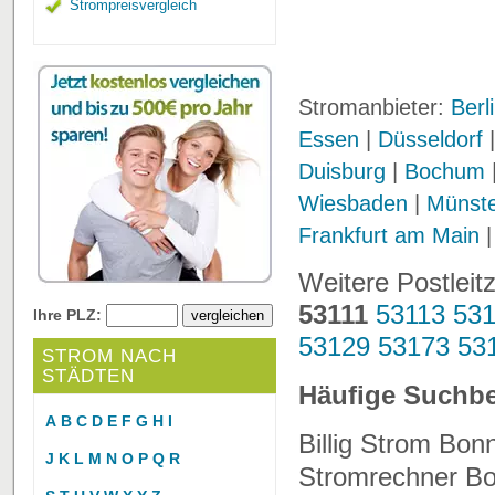
Strompreisvergleich
Stromanbieter:
Berl
Essen
|
Düsseldorf
Duisburg
|
Bochum
Wiesbaden
|
Münst
Frankfurt am Main
Weitere Postleit
53111
53113
531
Ihre PLZ:
53129
53173
53
STROM NACH
STÄDTEN
Häufige Suchbe
A
B
C
D
E
F
G
H
I
Billig Strom Bon
J
K
L
M
N
O
P
Q
R
Stromrechner Bon