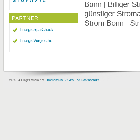
S
T
U
V
W
X
Y
Z
Bonn | Billiger 
günstiger Stroma
PARTNER
Strom Bonn | St
EnergieSparCheck
EnergieVergleiche
© 2013 billiger-strom.net -
Impressum
|
AGBs und Datenschutz