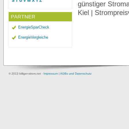
S
T
U
V
W
X
Y
Z
günstiger Stroma
Kiel | Strompreis
PARTNER
EnergieSparCheck
EnergieVergleiche
© 2013 billiger-strom.net -
Impressum
|
AGBs und Datenschutz