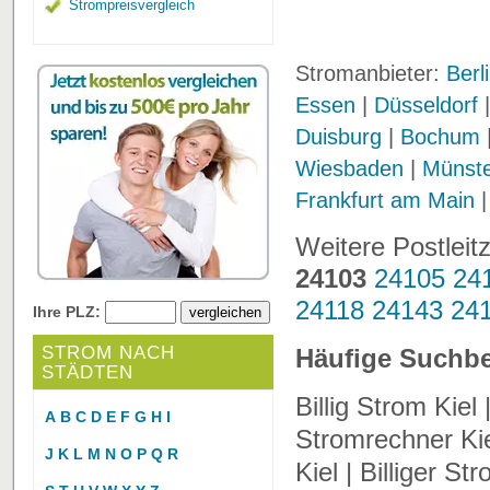
Strompreisvergleich
Stromanbieter:
Berl
Essen
|
Düsseldorf
Duisburg
|
Bochum
Wiesbaden
|
Münst
Frankfurt am Main
Weitere Postleitz
24103
24105
24
24118
24143
24
Ihre PLZ:
STROM NACH
Häufige Suchbe
STÄDTEN
Billig Strom Kiel
A
B
C
D
E
F
G
H
I
Stromrechner Kiel
J
K
L
M
N
O
P
Q
R
Kiel | Billiger St