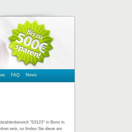
gas
FAQ
News
eitzahlenbereich "53123" in Bonn in
net sein, so finden Sie diese am