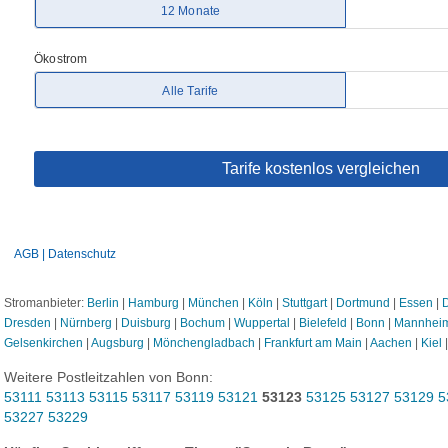
Stromanbieter:
Berlin
|
Hamburg
|
München
|
Köln
|
Stuttgart
|
Dortmund
|
Essen
|
D
Dresden
|
Nürnberg
|
Duisburg
|
Bochum
|
Wuppertal
|
Bielefeld
|
Bonn
|
Mannhei
Gelsenkirchen
|
Augsburg
|
Mönchengladbach
|
Frankfurt am Main
|
Aachen
|
Kiel
Weitere Postleitzahlen von Bonn:
53111
53113
53115
53117
53119
53121
53123
53125
53127
53129
5
53227
53229