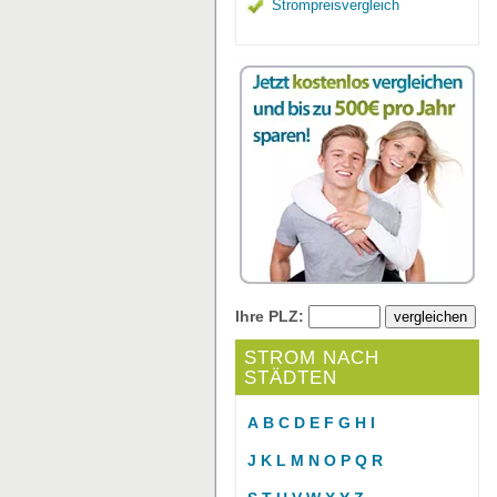
Strompreisvergleich
Ihre PLZ:
STROM NACH
STÄDTEN
A
B
C
D
E
F
G
H
I
J
K
L
M
N
O
P
Q
R