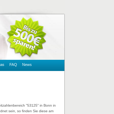
gas
FAQ
News
eitzahlenbereich "53125" in Bonn in
net sein, so finden Sie diese am