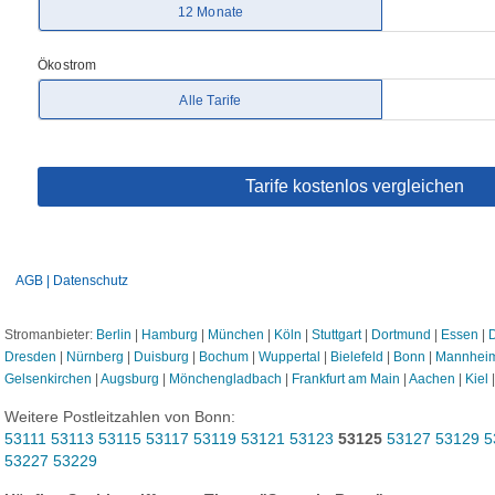
Stromanbieter:
Berlin
|
Hamburg
|
München
|
Köln
|
Stuttgart
|
Dortmund
|
Essen
|
D
Dresden
|
Nürnberg
|
Duisburg
|
Bochum
|
Wuppertal
|
Bielefeld
|
Bonn
|
Mannhei
Gelsenkirchen
|
Augsburg
|
Mönchengladbach
|
Frankfurt am Main
|
Aachen
|
Kiel
Weitere Postleitzahlen von Bonn:
53111
53113
53115
53117
53119
53121
53123
53125
53127
53129
5
53227
53229