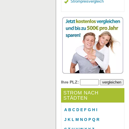
Strompreisvergleich
Ihre PLZ:
STROM NACH
STÄDTEN
A
B
C
D
E
F
G
H
I
J
K
L
M
N
O
P
Q
R