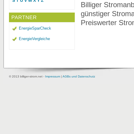
S
T
U
V
W
X
Y
Z
Billiger Stroman
günstiger Stroma
PARTNER
Preiswerter Stro
EnergieSparCheck
EnergieVergleiche
© 2013 billiger-strom.net -
Impressum
|
AGBs und Datenschutz