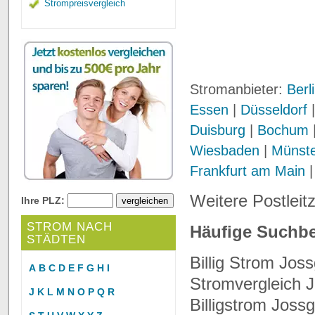
Strompreisvergleich
Stromanbieter:
Berl
Essen
|
Düsseldorf
Duisburg
|
Bochum
Wiesbaden
|
Münst
Frankfurt am Main
Weitere Postleit
Ihre PLZ:
STROM NACH
Häufige Suchbe
STÄDTEN
Billig Strom Jos
A
B
C
D
E
F
G
H
I
Stromvergleich J
J
K
L
M
N
O
P
Q
R
Billigstrom Joss