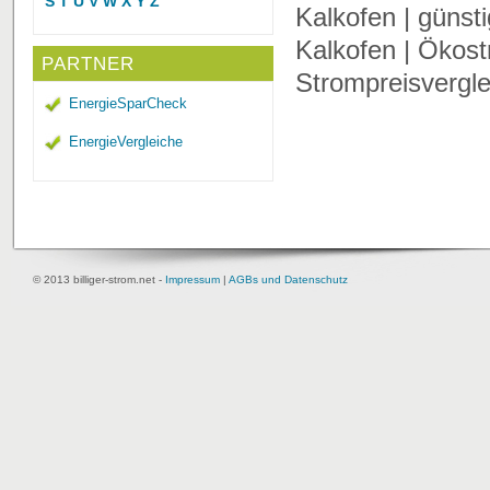
S
T
U
V
W
X
Y
Z
Kalkofen | günst
Kalkofen | Ökost
PARTNER
Strompreisvergle
EnergieSparCheck
EnergieVergleiche
© 2013 billiger-strom.net -
Impressum
|
AGBs und Datenschutz