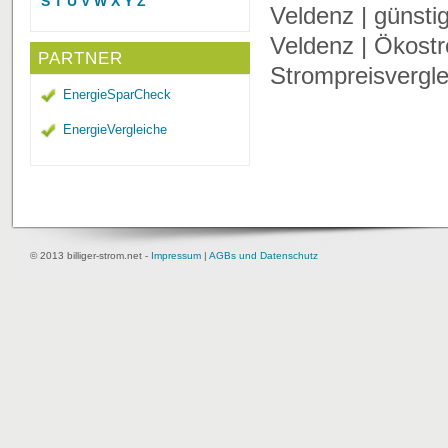
S
T
U
V
W
X
Y
Z
Veldenz | günsti
Veldenz | Ökostr
PARTNER
Strompreisvergle
EnergieSparCheck
EnergieVergleiche
© 2013 billiger-strom.net -
Impressum
|
AGBs und Datenschutz