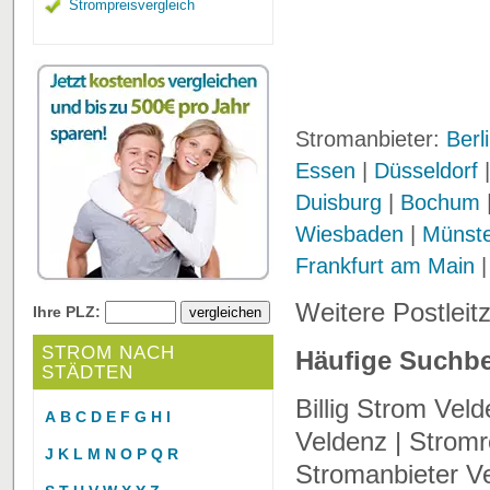
Strompreisvergleich
Stromanbieter:
Berl
Essen
|
Düsseldorf
Duisburg
|
Bochum
Wiesbaden
|
Münst
Frankfurt am Main
Weitere Postleit
Ihre PLZ:
STROM NACH
Häufige Suchbe
STÄDTEN
Billig Strom Vel
A
B
C
D
E
F
G
H
I
Veldenz | Stromr
J
K
L
M
N
O
P
Q
R
Stromanbieter Ve