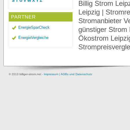
S
T
U
V
W
X
Y
Z
Billig Strom Leip
Leipzig | Stromre
PARTNER
Stromanbieter Ver
EnergieSparCheck
günstiger Strom L
Ökostrom Leipzig
EnergieVergleiche
Strompreisvergle
© 2013 billiger-strom.net -
Impressum
|
AGBs und Datenschutz