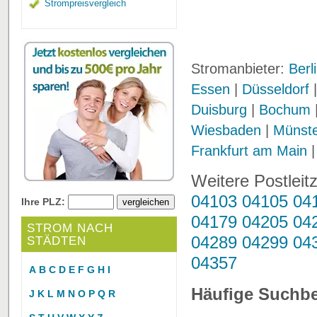
Strompreisvergleich
Stromanbieter:
Berl
Essen
|
Düsseldorf
Duisburg
|
Bochum
Wiesbaden
|
Münst
Frankfurt am Main
Weitere Postleit
04103
04105
04
Ihre PLZ:
04179
04205
04
STROM NACH
04289
04299
04
STÄDTEN
04357
A
B
C
D
E
F
G
H
I
Häufige Suchbe
J
K
L
M
N
O
P
Q
R