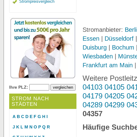
Strompreisvergleich
Stromanbieter:
Berl
Essen
|
Düsseldorf
Duisburg
|
Bochum
Wiesbaden
|
Münst
Frankfurt am Main
Weitere Postleit
04103
04105
04
Ihre PLZ:
04179
04205
04
STROM NACH
04289
04299
04
STÄDTEN
04357
A
B
C
D
E
F
G
H
I
Häufige Suchbe
J
K
L
M
N
O
P
Q
R