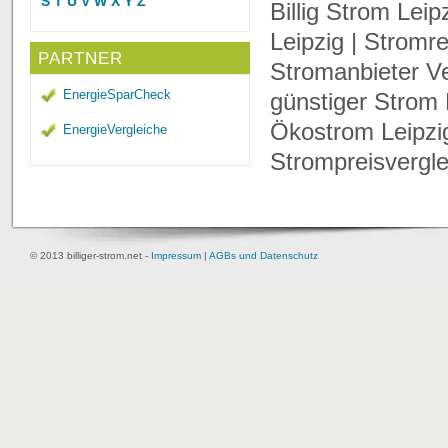
S
T
U
V
W
X
Y
Z
Billig Strom Leip
Leipzig | Stromre
PARTNER
Stromanbieter Ver
EnergieSparCheck
günstiger Strom L
Ökostrom Leipzig
EnergieVergleiche
Strompreisvergle
© 2013 billiger-strom.net -
Impressum
|
AGBs und Datenschutz